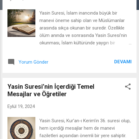
a
Yasin Suresi, İslam inancında büyük bir
r
manevi öneme sahip olan ve Müslümanlar
arasında sıkça okunan bir suredir. Özellikle
ölüm anında ve sonrasında Yasin Suresi’nin
okunması, İslam kültüründe yaygın bir
gelenek haline gelmiştir. Bu makalede, Yasin
Suresi’nin ölüm anında ve sonrasında
DEVAMI
Yorum Gönder
okunmasının manevi anlamı, sağladığı
faydalar ve bu uygulamanın arkasındaki dini
dayanaklar ele alınacaktır. 1. Ölüm Anında
Yasin Suresi’nin İçerdiği Temel
Yasin Suresi Okumanın Manevi Anlamı Yasin
Mesajlar ve Öğretiler
Suresi’nin ölüm anında okunması, Peygamber
Efendimiz’in (sav) hadisleri ile tavsiye
Eylül 19, 2024
edilmiştir. Bir hadis-i şerifte, “Ölülerinize Yasin
okuyun” buyurulmuştur. Bu hadisin anlamı,
Yasin Suresi, Kur’an-ı Kerim’in 36. suresi olup,
ölmek üzere olan bir kişiye veya yeni vefat
hem içerdiği mesajlar hem de manevi
etmiş birine Yasin Suresi okunmasını teşvik
faziletleri açısından önemli bir yere sahiptir.