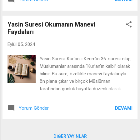
edilir. Bu makalede, Yasin Suresi’nin hangi
gönder...
zamanlarda okunmasının önemli olduğuna
dair bilgiler verilecek ve bu okumanın
Yasin Suresi Okumanın Manevi
sağladığı manevi faydalar ele alınacaktır. 1.
Faydaları
Ölüm ve Hastalık Anında Yasin Suresi
Okumanın Önemi Ölüm anında ve hastalık
Eylül 05, 2024
durumunda Yasin Suresi’nin okunması, İslam
kültüründe özel bir yer tutar. Peygamber
Yasin Suresi, Kur’an-ı Kerim’in 36. suresi olup,
Efendimiz (sav), “Ölülerinize Yasin okuyun”
Müslümanlar arasında “Kur’an’ın kalbi” olarak
buyurarak, ölüm anında bu surenin
bilinir. Bu sure, özellikle manevi faydalarıyla
okunmasının önemini belirtmiştir. Ölüm
ön plana çıkar ve birçok Müslüman
döşeğindeki bir kimseye Yasin Suresi
tarafından günlük hayatta düzenli olarak
okunduğunda, Allah’ın rahmetiyle kuşatılacağı
okunur. Yasin Suresi’ni okumanın manevi
ve bu kişinin ahiret hayatının huzurlu
faydaları, hem dünya hayatında huzur ve
olacağına inanılır. Ayrıca, hastalık anında
DEVAMI
Yorum Gönder
mutluluk getirir hem de ahiret hayatında
Yasin Suresi’nin okunması, şifa ve manevi
Allah’ın rızasını kazanmak için önemli bir
destek sağladığına dair bir inanç vardır....
vesiledir. Bu makalede, Yasin Suresi’ni
okumanın manevi faydaları üzerinde
DIĞER YAYINLAR