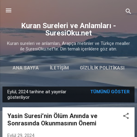
Ana içeriğe atla
Kuran Sureleri ve Anlamları -
SuresiOku.net
Kuran sureleri ve anlamları, Arapça metinler ve Türkçe mealler
ile SuresiOku.net'te. Din temalı içeriklere göz atın.
ANA SAYFA
İLETIŞIM
GIZLILIK POLITIKASI
Eylül, 2024 tarihine ait yayınlar
TÜMÜNÜ GÖSTER
K
gösteriliyor
a
y
Yasin Suresi’nin Ölüm Anında ve
ı
Sonrasında Okunmasının Önemi
t
l
Eylül 29, 2024