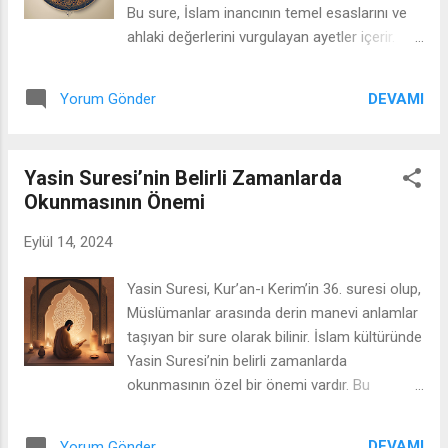
etmektir. Bu uygulama, ölmekte olan kişinin
Bu sure, İslam inancının temel esaslarını ve
ruhunun huzur bulması, Allah’ın rahmetine
ahlaki değerlerini vurgulayan ayetler içerir.
erişmesi ve ahiret yolculuğunun kolaylaşması
Yasin Suresi, sadece dua ve ibadetlerde değil,
için yapılır. Yasin Suresi, ölmek üzere olan
aynı zamanda günlük yaşamda da rehberlik
kişiye okunduğunda, o kişinin ruhunun daha
DEVAMI
Yorum Gönder
eden derin anlamlara sahiptir. Bu makalede,
kolay teslim olacağına ve ölüm anının daha
Yasin Suresi’nin içerdiği temel mesajlar ve
huzurlu geçeceğine ...
öğretiler detaylı bir şekilde ele alınacaktır. 1.
Yasin Suresi’nin Belirli Zamanlarda
Allah’ın Birliği ve Kudreti Yasin Suresi’nin
Okunmasının Önemi
temel mesajlarından biri, Allah’ın birliği ve
kudretidir. Sure, Allah’ın evrendeki her şeyin
Eylül 14, 2024
yaratıcısı ve yöneticisi olduğunu vurgular.
Özellikle, Allah’ın ölüyü diriltme gücüne ve her
Yasin Suresi, Kur’an-ı Kerim’in 36. suresi olup,
şeyi bilme ve görme yeteneğine dikkat çekilir.
Müslümanlar arasında derin manevi anlamlar
Surede, Allah’ın yaratma gücünün ve evrenin
taşıyan bir sure olarak bilinir. İslam kültüründe
düzeninin mükemmelliği anlatılır. Bu
Yasin Suresi’nin belirli zamanlarda
bağlamda, Allah’ın varlığı ve birliği, insanların
okunmasının özel bir önemi vardır. Bu
iman etmeleri gereken en temel ilkelerden biri
zamanlar, surenin manevi ve ruhsal etkilerinin
olarak sunulur. 2. Peygamberlerin Gönderilişi
daha fazla hissedildiği anlar olarak kabul
ve Mesajları Yasin Suresi, peygamberlerin
DEVAMI
Yorum Gönder