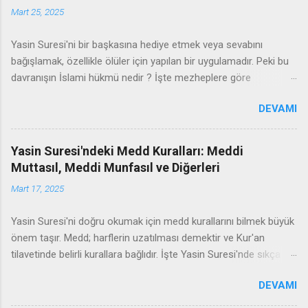
Mart 25, 2025
Yasin Suresi'ni bir başkasına hediye etmek veya sevabını
bağışlamak, özellikle ölüler için yapılan bir uygulamadır. Peki bu
davranışın İslami hükmü nedir ? İşte mezheplere göre
açıklamalar ve dikkat edilmesi gerekenler: Sevap Hediye Etmek
DEVAMI
Caiz Midir? İslam alimleri, okunan Kur'an'ın sevabının başkasına
hediye edilip edilemeyeceği konusunda farklı görüşler
belirtmiştir: 1. Hanefi Mezhebine Göre Hanefi mezhebinde,
Yasin Suresi'ndeki Medd Kuralları: Meddi
ibadetlerin sevabının bağışlanması konusunda ihtiyatlı yaklaşılır .
Muttasıl, Meddi Munfasıl ve Diğerleri
Ancak ölüye Kur'an okunması veya sevabının bağışlanması,
Mart 17, 2025
kişinin kendi niyetiyle Allah'tan dilemesi şartıyla caiz görülür. 🌙
"Ölülerinize Yasin okuyun." (Ebu Davud, Sünen) → Bu hadis,
Yasin Suresi'ni doğru okumak için medd kurallarını bilmek büyük
ölüler için okumanın müstehap olduğuna delil olarak gösterilir. 2.
önem taşır. Medd; harflerin uzatılması demektir ve Kur'an
Şafii Mezhebine Göre Şafii mezhebinde, sevabın bağışlanması
tilavetinde belirli kurallara bağlıdır. İşte Yasin Suresi'nde sıkça
açıkça caiz kabul edilir. Okunan Yasin'in sevabı diri veya ölü
karşılaşılan medd çeşitleri ve nasıl uygulandıkları: 1. Meddi
birine hediye...
DEVAMI
Muttasıl (Bitişik Uzatma) Med harflerinden (ا, و, ي) biri ile aynı
kelimede "hemze" (ء) gelirse 4-5 elif miktarı uzatılır. Yasin