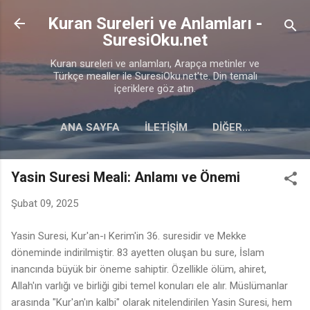
Ana içeriğe atla
Kuran Sureleri ve Anlamları -
SuresiOku.net
Kuran sureleri ve anlamları, Arapça metinler ve
Türkçe mealler ile SuresiOku.net'te. Din temalı
içeriklere göz atın.
ANA SAYFA
İLETIŞIM
DIĞER…
GIZLILIK POLITIKASI
Yasin Suresi Meali: Anlamı ve Önemi
Şubat 09, 2025
Yasin Suresi, Kur'an-ı Kerim'in 36. suresidir ve Mekke
döneminde indirilmiştir. 83 ayetten oluşan bu sure, İslam
inancında büyük bir öneme sahiptir. Özellikle ölüm, ahiret,
Allah'ın varlığı ve birliği gibi temel konuları ele alır. Müslümanlar
arasında "Kur'an'ın kalbi" olarak nitelendirilen Yasin Suresi, hem