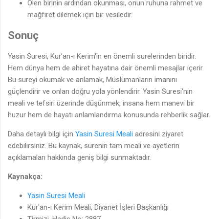
Ölen birinin ardından okunması, onun ruhuna rahmet ve
mağfiret dilemek için bir vesiledir.
Sonuç
Yasin Suresi, Kur'an-ı Kerim'in en önemli surelerinden biridir.
Hem dünya hem de ahiret hayatına dair önemli mesajlar içerir.
Bu sureyi okumak ve anlamak, Müslümanların imanını
güçlendirir ve onları doğru yola yönlendirir. Yasin Suresi'nin
meali ve tefsiri üzerinde düşünmek, insana hem manevi bir
huzur hem de hayatı anlamlandırma konusunda rehberlik sağlar.
Daha detaylı bilgi için
Yasin Suresi Meali
adresini ziyaret
edebilirsiniz. Bu kaynak, surenin tam meali ve ayetlerin
açıklamaları hakkında geniş bilgi sunmaktadır.
Kaynakça:
Yasin Suresi Meali
Kur'an-ı Kerim Meali, Diyanet İşleri Başkanlığı
Tirmizi, Hadis No: 2887